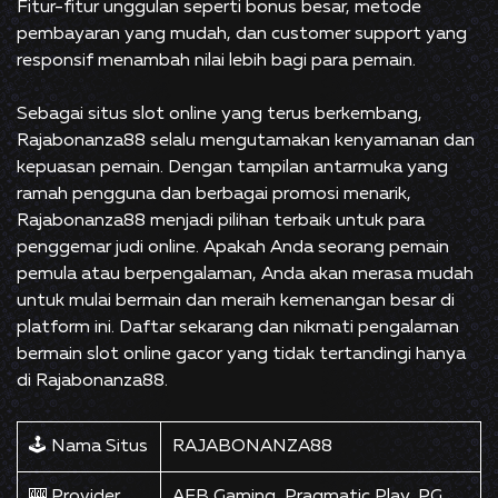
Fitur-fitur unggulan seperti bonus besar, metode
pembayaran yang mudah, dan customer support yang
responsif menambah nilai lebih bagi para pemain.
Sebagai situs slot online yang terus berkembang,
Rajabonanza88 selalu mengutamakan kenyamanan dan
kepuasan pemain. Dengan tampilan antarmuka yang
ramah pengguna dan berbagai promosi menarik,
Rajabonanza88 menjadi pilihan terbaik untuk para
penggemar judi online. Apakah Anda seorang pemain
pemula atau berpengalaman, Anda akan merasa mudah
untuk mulai bermain dan meraih kemenangan besar di
platform ini. Daftar sekarang dan nikmati pengalaman
bermain slot online gacor yang tidak tertandingi hanya
di Rajabonanza88.
🕹️ Nama Situs
RAJABONANZA88
🎰 Provider
AFB Gaming, Pragmatic Play, PG