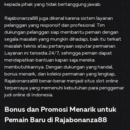
kepada pihak yang tidak bertanggung jawab.
Rajabonanza88 juga dikenal karena sistem layanan
pelanggan yang responsif dan profesional. Tim
dukungan pelanggan siap membantu pemain dengan
segala masalah yang mungkin dihadapi, baik itu terkait
masalah teknis atau pertanyaan seputar permainan.
Layanan ini tersedia 24/7, sehingga pemain dapat
mendapatkan bantuan kapan saja mereka
membutuhkannya. Dengan dukungan yang handal,
bonus menarik, dan koleksi permainan yang lengkap,
Rajabonanza88 benar-benar menjadi situs slot online
terpercaya yang memenuhi kebutuhan para penggemar
judi online di Indonesia.
Bonus dan Promosi Menarik untuk
Pemain Baru di Rajabonanza88