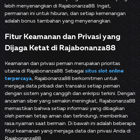
lebih menyenangkan di Rajabonanza88. Ingat,
permainan ini untuk hiburan, dan setiap kemenangan
adalah bonus tambahan yang menyenangkan.
Fitur Keamanan dan Privasi yang
Dijaga Ketat di Rajabonanza88
Keamanan dan privasi pemain merupakan prioritas
utama di Rajabonanza88. Sebagai
situs slot online
terpercaya
, Rajabonanza88 berkomitmen untuk
menjaga data pribadi dan transaksi setiap pemain
dengan sistem yang canggih dan enkripsi terkini. Dengan
ancaman siber yang semakin meningkat, Rajabonanza88
memastikan bahwa setiap informasi yang dibagikan
oleh pemain tetap aman dan terlindungi, memberikan
rasa nyaman saat bermain. Di bawah ini adalah beberapa
fitur keamanan yang menjaga data dan privasi Anda di
Rajabonanza88.