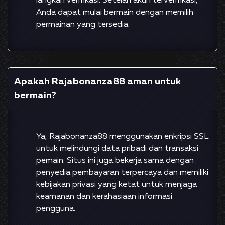
langkah verifikasi. Setelah akun terverifikasi,
Anda dapat mulai bermain dengan memilih
permainan yang tersedia.
Apakah Rajabonanza88 aman untuk
bermain?
Ya, Rajabonanza88 menggunakan enkripsi SSL
untuk melindungi data pribadi dan transaksi
pemain. Situs ini juga bekerja sama dengan
penyedia pembayaran terpercaya dan memiliki
kebijakan privasi yang ketat untuk menjaga
keamanan dan kerahasiaan informasi
pengguna.