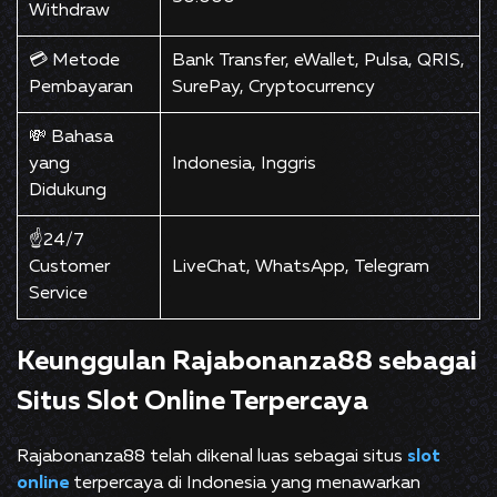
Withdraw
💳 Metode
Bank Transfer, eWallet, Pulsa, QRIS,
Pembayaran
SurePay, Cryptocurrency
💸 Bahasa
yang
Indonesia, Inggris
Didukung
☝24/7
Customer
LiveChat, WhatsApp, Telegram
Service
Keunggulan Rajabonanza88 sebagai
Situs Slot Online Terpercaya
Rajabonanza88 telah dikenal luas sebagai situs
slot
online
terpercaya di Indonesia yang menawarkan