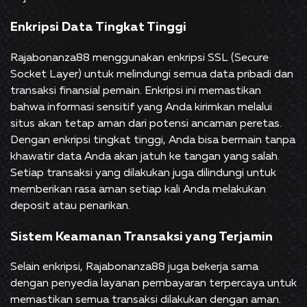
Enkripsi Data Tingkat Tinggi
Rajabonanza88 menggunakan enkripsi SSL (Secure
Socket Layer) untuk melindungi semua data pribadi dan
transaksi finansial pemain. Enkripsi ini memastikan
bahwa informasi sensitif yang Anda kirimkan melalui
situs akan tetap aman dari potensi ancaman peretas.
Dengan enkripsi tingkat tinggi, Anda bisa bermain tanpa
khawatir data Anda akan jatuh ke tangan yang salah.
Setiap transaksi yang dilakukan juga dilindungi untuk
memberikan rasa aman setiap kali Anda melakukan
deposit atau penarikan.
Sistem Keamanan Transaksi yang Terjamin
Selain enkripsi, Rajabonanza88 juga bekerja sama
dengan penyedia layanan pembayaran terpercaya untuk
memastikan semua transaksi dilakukan dengan aman.