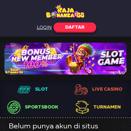
DAFTAR
LOGIN
SLOT
LIVE CASINO
SPORTSBOOK
TURNAMEN
Belum punya akun di situs