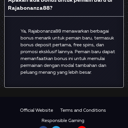
Apakah ada bonus untuk pemain baru di
Rajabonanza88?
Ya, Rajabonanza88 menawarkan berbagai
bonus menarik untuk pemain baru, termasuk
bonus deposit pertama, free spins, dan
promosi eksklusif lainnya. Pemain baru dapat
memanfaatkan bonus ini untuk memulai
permainan dengan modal tambahan dan
peluang menang yang lebih besar.
Official Website
Terms and Conditions
Responsible Gaming