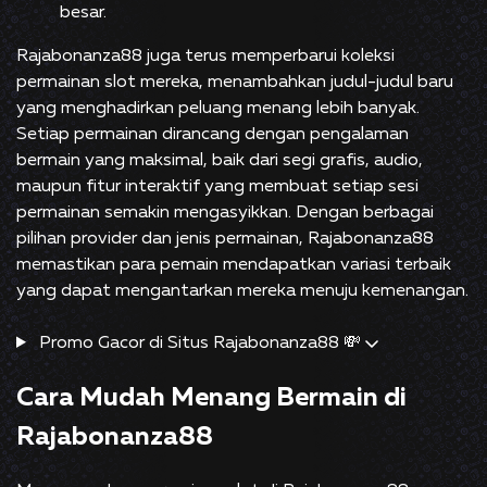
besar.
Rajabonanza88 juga terus memperbarui koleksi
permainan slot mereka, menambahkan judul-judul baru
yang menghadirkan peluang menang lebih banyak.
Setiap permainan dirancang dengan pengalaman
bermain yang maksimal, baik dari segi grafis, audio,
maupun fitur interaktif yang membuat setiap sesi
permainan semakin mengasyikkan. Dengan berbagai
pilihan provider dan jenis permainan, Rajabonanza88
memastikan para pemain mendapatkan variasi terbaik
yang dapat mengantarkan mereka menuju kemenangan.
Promo Gacor di Situs Rajabonanza88 💸
Cara Mudah Menang Bermain di
Rajabonanza88